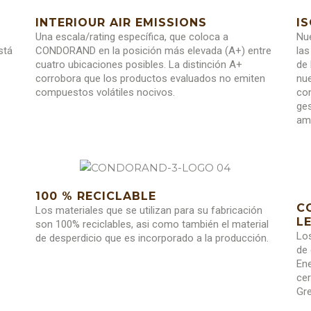
INTERIOUR AIR EMISSIONS
IS
Una escala/rating específica, que coloca a
Nue
stá
CONDORAND en la posición más elevada (A+) entre
las
cuatro ubicaciones posibles. La distinción A+
de 
corrobora que los productos evaluados no emiten
nu
compuestos volátiles nocivos.
co
ges
am
100 % RECICLABLE
C
Los materiales que se utilizan para su fabricación
L
son 100% reciclables, asi como también el material
Lo
de desperdicio que es incorporado a la producción.
de 
Ene
cer
Gre